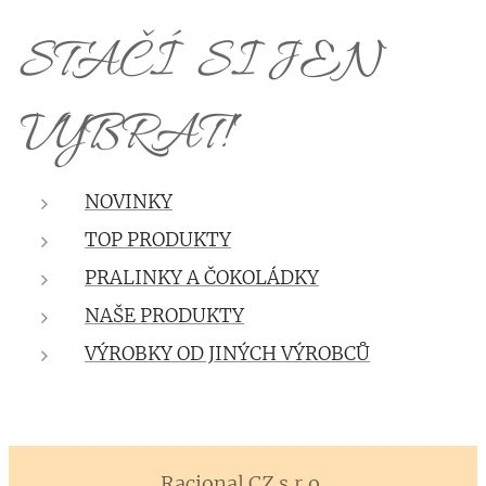
STAČÍ SI JEN
VYBRAT!
NOVINKY
TOP PRODUKTY
PRALINKY A ČOKOLÁDKY
NAŠE PRODUKTY
VÝROBKY OD JINÝCH VÝROBCŮ
Racional CZ
s.r.o.