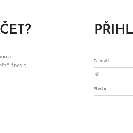
ČET?
PŘIH
pouze
E-mail
eště dnes a
Heslo