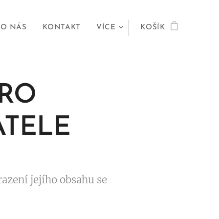
O NÁS
KONTAKT
VÍCE
KOŠÍK
PRO
ATELE
azení jejího obsahu se