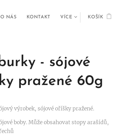
O NÁS
KONTAKT
VÍCE
KOŠÍK
burky - sójové
šky pražené 60g
ójový výrobek, sójové oříšky pražené.
Sójové boby. Může obsahovat stopy arašídů,
řechů