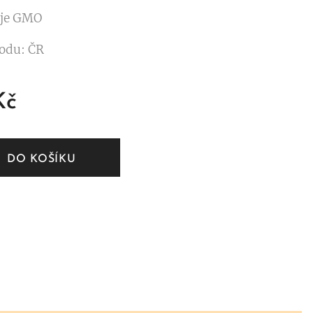
je GMO
odu: ČR
Kč
DO KOŠÍKU