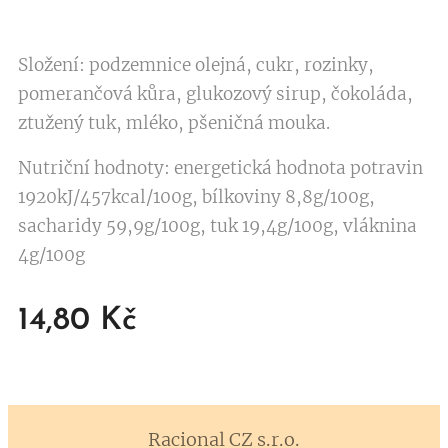
Složení: podzemnice olejná, cukr, rozinky,
pomerančová kůra, glukozový sirup, čokoláda,
ztužený tuk, mléko, pšeničná mouka.
Nutriční hodnoty: energetická hodnota potravin
1920kJ/457kcal/100g, bílkoviny 8,8g/100g,
sacharidy 59,9g/100g, tuk 19,4g/100g, vláknina
4g/100g
14,80
Kč
Racional CZ
s.r.o.