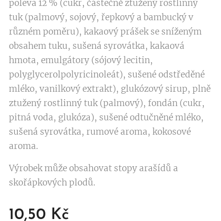
poleva 12 % (cukr, částečně ztužený rostlinný
tuk (palmový, sojový, řepkový a bambucký v
různém poměru), kakaový prášek se sníženým
obsahem tuku, sušená syrovátka, kakaová
hmota, emulgátory (sójový lecitin,
polyglycerolpolyricinoleát), sušené odstředěné
mléko, vanilkový extrakt), glukózový sirup, plně
ztužený rostlinný tuk (palmový), fondán (cukr,
pitná voda, glukóza), sušené odtučněné mléko,
sušená syrovátka, rumové aroma, kokosové
aroma.
Výrobek může obsahovat stopy arašídů a
skořápkových plodů.
10,50
Kč